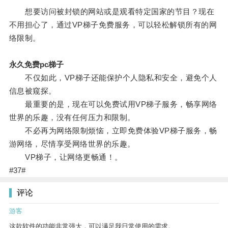
想要访问被封锁的网站或是观看特定国家的节目？现在
不用担心了，通过VP梯子免费服务，可以轻松解锁所有的网
络限制。
永久免费pc梯子
不仅如此，VP梯子还能保护个人隐私和安全，避免个人
信息被窥探。
最重要的是，现在可以免费试用VP梯子服务，畅享网络
世界的乐趣，没有任何压力和限制。
不必再为网络限制烦恼，立即免费体验VP梯子服务，畅
游网络，尽情享受网络世界的乐趣。
VP梯子，让网络更畅通！。
#37#
评论
游客
这款软件的功能非常强大，可以满足我日常使用的需求。