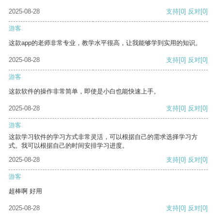
2025-08-28
支持
[0]
反对
[0]
游客
这款app的老师非常专业，教学水平很高，让我能够学到实用的知识。
2025-08-28
支持
[0]
反对
[0]
游客
这款软件的操作非常简单，即使是小白也能快速上手。
2025-08-28
支持
[0]
反对
[0]
游客
这款学习软件的学习方式非常灵活，可以根据自己的需求选择学习方
式。我可以根据自己的时间安排学习进度。
2025-08-28
支持
[0]
反对
[0]
游客
超棒啊 好用
2025-08-28
支持
[0]
反对
[0]