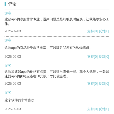
评论
游客
这款app的客服非常专业，遇到问题总是能够及时解决，让我能够安心工
作。
2025-09-03
支持
[0]
反对
[0]
游客
这款app的商品种类非常丰富，可以满足我所有的购物需求。
2025-09-03
支持
[0]
反对
[0]
游客
这款加速器app的价格有点贵，可以适当降低一些。我个人觉得，一款加
速器app的价格应该在50元以下才比较合理。
2025-09-03
支持
[0]
反对
[0]
游客
这个软件我非常喜欢
2025-09-03
支持
[0]
反对
[0]