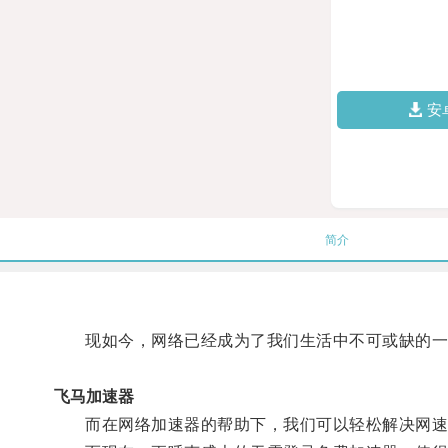
安
简介
现如今，网络已经成为了我们生活中不可或缺的一
飞马加速器
而在网络加速器的帮助下，我们可以轻松解决网速