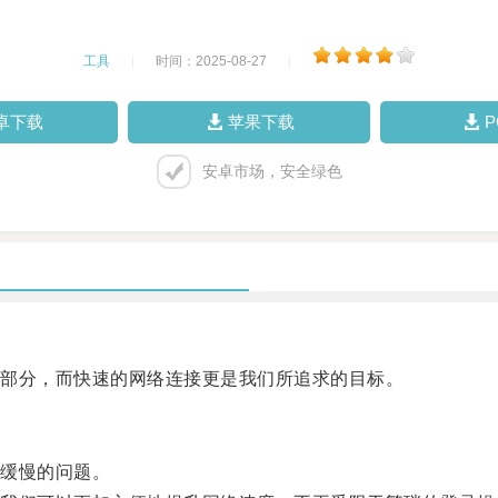
工具
|
时间：2025-08-27
|
卓下载
苹果下载
安卓市场，安全绿色
部分，而快速的网络连接更是我们所追求的目标。
缓慢的问题。