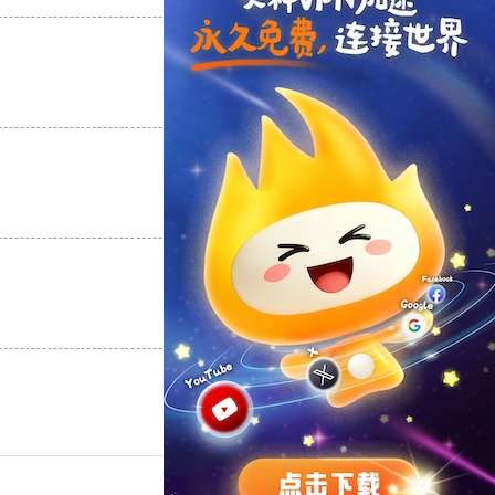
支持
[0]
反对
[0]
支持
[0]
反对
[0]
支持
[0]
反对
[0]