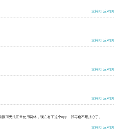
支持
[0]
反对
[0]
支持
[0]
反对
[0]
支持
[0]
反对
[0]
支持
[0]
反对
[0]
速慢而无法正常使用网络，现在有了这个app，我再也不用担心了。
支持
[0]
反对
[0]