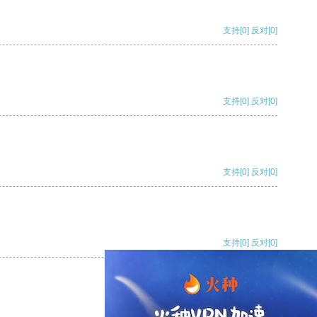
支持
[0]
反对
[0]
支持
[0]
反对
[0]
支持
[0]
反对
[0]
支持
[0]
反对
[0]
支持
[0]
反对
[0]