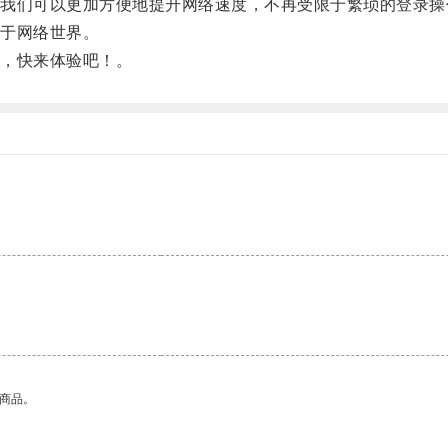
们可以更加方便地提升网络速度，不再受限于繁琐的登录操
于网络世界。
，快来体验吧！。
。
的商品。