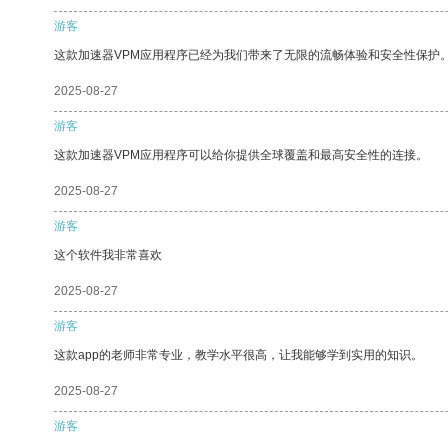
游客
这款加速器VPM应用程序已经为我们带来了无限的流畅体验和安全性保护
2025-08-27
游客
这款加速器VPM应用程序可以给你提供全球覆盖和最高安全性的连接。
2025-08-27
游客
这个软件我非常喜欢
2025-08-27
游客
这款app的老师非常专业，教学水平很高，让我能够学到实用的知识。
2025-08-27
游客