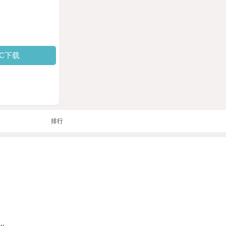
PC下载
排行