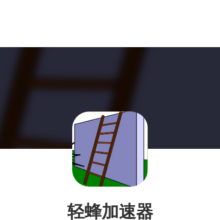
轻蜂加速器