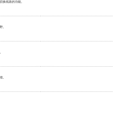
动切换线路的功能。
野。
。
绩。