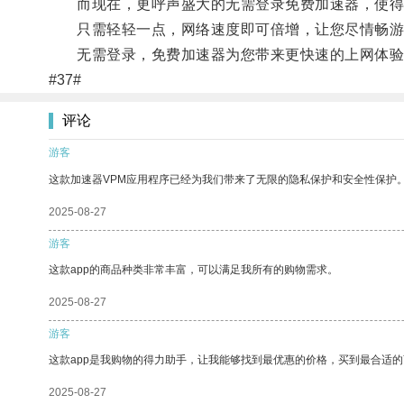
而现在，更呼声盛大的无需登录免费加速器，使得我
只需轻轻一点，网络速度即可倍增，让您尽情畅游
无需登录，免费加速器为您带来更快速的上网体验
#37#
评论
游客
这款加速器VPM应用程序已经为我们带来了无限的隐私保护和安全性保护
2025-08-27
游客
这款app的商品种类非常丰富，可以满足我所有的购物需求。
2025-08-27
游客
这款app是我购物的得力助手，让我能够找到最优惠的价格，买到最合适
2025-08-27